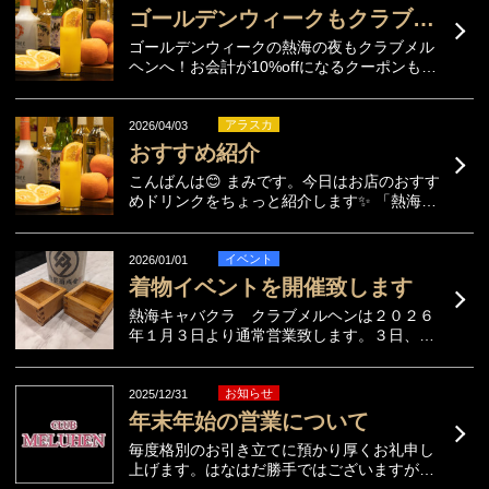
り上がり！ゴールデンウィークの熱海の夜を
ゴールデンウィークもクラブメルヘンへ！
お楽し...
ゴールデンウィークの熱海の夜もクラブメル
ヘンへ！お会計が10%offになるクーポンもご
利用いただけますので、当サイト内のクーポ
ンをご提示の上、お得にお楽しみください！
アラスカ
2026/04/03
おすすめ紹介
こんばんは😊 まみです。今日はお店のおすす
めドリンクをちょっと紹介します✨ 「熱海割
り」っていうお酒で、熱海の特産のだいだい
を使っているみたいです🍊さっぱりしていて
飲みやすいので、私は最初の一杯におすすめ
イベント
2026/01/01
です🥂 ご来店のときはぜひ試してみてくださ
着物イベントを開催致します
いね。...
熱海キャバクラ クラブメルヘンは２０２６
年１月３日より通常営業致します。３日、４
日はスタッフが着物姿で皆様をお待ちしてお
ります。ご来店いただきました皆様に升酒の
プレゼントもございますので、新しい年の始
お知らせ
2025/12/31
まりにぜひご来店ください。
年末年始の営業について
毎度格別のお引き立てに預かり厚くお礼申し
上げます。はなはだ勝手ではございますが、