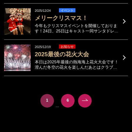
熱海キャバクラ クラブメルヘンは下記の様
に年末年始３日間を休業とさせていただきま
す。新年２０２６年１月３日より通常営業さ
イベント
2025/12/24
せていただきますので、宜しくお願い致しま
メリークリスマス！
す。年...
今年もクリスマスイベントを開催しておりま
す！24日、25日はキャスト一同サンタドレス
で皆様をお迎え致します。先着10名様までク
リスマスケーキを用意させていただいており
ますので、クリスマスの夜は熱海キャバク
お知らせ
2025/12/19
ラ クラブメルヘンへぜひご来店ください！
2025最後の花火大会
本日は2025年最後の熱海海上花火大会です！
澄んだ冬空の花火を楽しんだあとはクラブメ
ルヘンの暖かい店内でもうひと盛り上がりい
かがでしょうか！
1
6
...