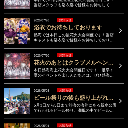
当店スタッフも浴衣姿で皆様をお待ちしてお
りますので花火鑑賞のあとはぜひお立ち寄り
ください。８月の花火開催日は5日（水）、9
日（日）、18日（火）、24日（月）になりま
お知らせ
2026/07/26
す。
浴衣でお待ちしております
熱海では本日この後花火大会開催です！当店
キャストも浴衣姿で皆様をお待ちしておりま
すので、ぜひお立ち寄りください。
お知らせ
2026/07/20
花火のあとはクラブメルヘンへ！
本日熱海海上花火大会開催日です！一足早く
夏のイベントを楽しんだあとは、ぜひ熱海キ
ャバクラ クラブメルヘンでもうひと盛り上
がりお楽しみください！
お知らせ
2026/05/03
ビール祭りの後も盛り上がれます
5月3日から5日まで熱海の海岸にある親水公園
で行われるビール祭り。潮風の中でビールや
浜焼きなどが楽しめるイベントになっていま
す。10:00〜16:00まで海岸で楽しんだ後は熱
海キャバクラ クラブメルヘンでもうひと盛
お知らせ
2026/05/01